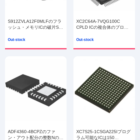
S912ZVLA12F0MLFのフラ
XC2C64A-7VQG100C
ッシュ・メモリICの破片S12
CPLD ICの複合体のプログ
MagniVのマイクロ制御回路
ラム可能な論理回路64MC
IC 16ビット32MHz 128KB
6.7NS 100VQFP
Out-stock
Out-stock
ADF4360-4BCPZのファ
XC7S25-1CSGA225Iプログ
ン・アウト配分の整数Nのシ
ラム可能なICは150