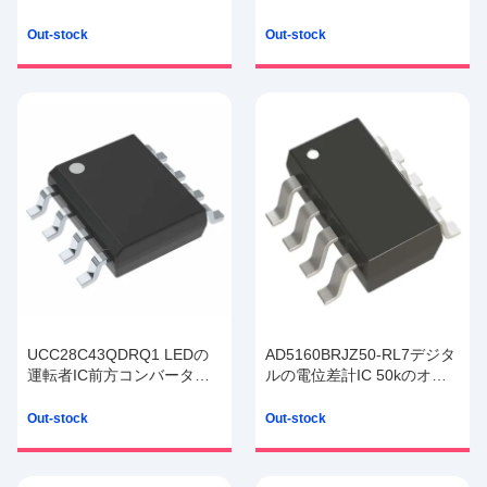
ンセサイザRF IC 1.75GHz 1
1658880 23360 225-LFBGA
24-WFQFN
CSPBGAを欠く
Out-stock
Out-stock
UCC28C43QDRQ1 LEDの
AD5160BRJZ50-RL7デジタ
運転者IC前方コンバーター
ルの電位差計IC 50kのオー
の調整装置の陽性は増大す
ム1回路256はSPIインター
る出力した
フェイスSOT-23-8を叩く
Out-stock
Out-stock