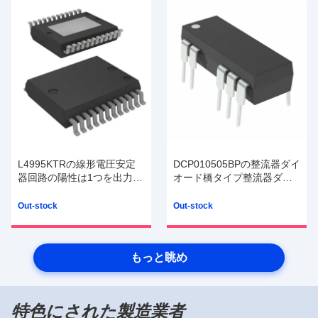
L4995KTRの線形電圧安定
DCP010505BPの整流器ダイ
器回路の陽性は1つを出力し
オード橋タイプ整流器ダイ
た500mA力SSO-24を固定し
オードの中国の製造者のオ
た
リジナルのダイオードICの
Out-stock
Out-stock
破片
もっと眺め
特色にされた製造業者