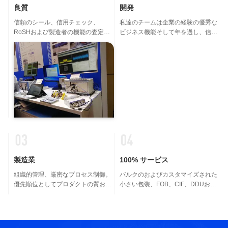
良質
開発
信頼のシール、信用チェック、
私達のチームは企業の経験の優秀な
RoSHおよび製造者の機能の査定。
ビジネス機能そして年を過し、信頼
会社は品質管理システムおよび専門
できるパートナーである。
のテスト ラボを厳しく持っている。
製造業
100% サービス
組織的管理、厳密なプロセス制御。
バルクのおよびカスタマイズされた
優先順位としてプロダクトの質およ
小さい包装、FOB、CIF、DDUおよ
び顧客の必要性を常に置きなさい。
びDDP。 私達をすべてのあなたの心
配のための最もよい解決を見つける
のを助けることを許可しなさい。