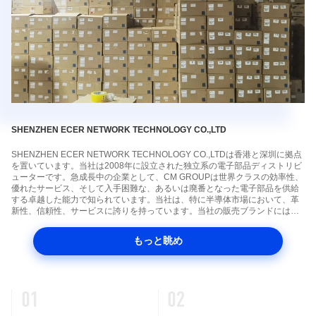
SHENZHEN ECER NETWORK TECHNOLOGY CO.,LTD
SHENZHEN ECER NETWORK TECHNOLOGY CO.,LTDは香港と深圳に拠点
を置いています。当社は2008年に設立された独立系の電子部品ディストリビ
ューターです。急成長中の企業として、CM GROUPは世界クラスの効率性、
優れたサービス、そして入手困難な、あるいは廃番となった電子部品を供給
する卓越した能力で知られています。当社は、特に半導体市場において、革
新性、信頼性、サービスに誇りを持っています。当社の販売ブランドには、
XILINX、ALTERA、ATMEL、INFINEON、ST、SAMSUNG、TEXAS
INSTRUMENTS、ON、TOSHIBA、MICROCHIP、CYPRESS、FREESCALE
もっと眺め
などが含まれます。当社は、半導体から抵抗器、コンデンサ、ダイオード、
インダクタ、コネクタ、トランジスタ、センサーなどに至るまで、20万点以
上の製品を販売しています。当社のミッションは、お客様に供給するすべて
の期待を満たし、それを超えることです。...