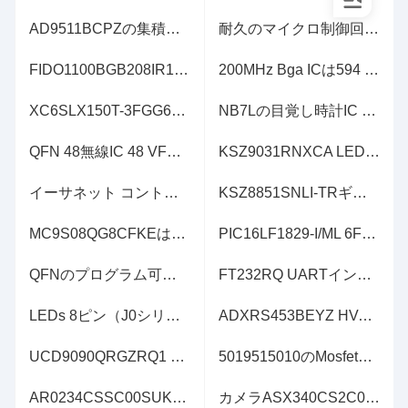
AD9511BCPZの集積回路の破片1.2 GHzのクロック分散ICの破片の金中国の製造者
耐久のマイクロ制御回路IC MCU TMS320C6747DZKBT3 256-BGAディジタル信号プロセッサ
FIDO1100BGB208IR1マイクロ制御回路IC 32ビット単心66MHz 32KB RREM 208-BGA
200MHz Bga ICは594 Kbit EP4CE30F23C8N EP4CE30F23I7N FPGAを欠く
XC6SLX150T-3FGG676Iスパルタ式6のLXTProgrammable ICの破片（FPGA） IC 396 4939776 147443 676-BGA
NB7Lの目覚し時計IC NB7L1008 Qfn ICの破片の電子部品
QFN 48無線IC 48 VFQFN RFの集積回路CC1310F128 CC1310F128RGZR
KSZ9031RNXCA LEDの運転者ICの運転者の受信機4/4のトランシーバーの完全なイーサネット48-QFN
イーサネット コントローラー8チャネル802.3at （PoE+）上のPD69208T4ILQ-TR力、802.3af （PoE） 56-QFN （8x8）
KSZ8851SNLI-TRギガビットのイーサネット コントローラー10/100の基盤T/TX PHY SPIインターフェイス32-QFN （5x5）
MC9S08QG8CFKEは埋め込んだマイクロ制御回路IC 8ビット20MHz 8KB （8K X 8）抜け目がない24-QFN-EP （4x4）を
PIC16LF1829-I/ML 6Fのマイクロ制御回路IC 8ビット32MHz 14KB （8K X 14）フラッシュ20-QFN （4x4）
QFNのプログラム可能な論理ICS 2KV 2KR TXB0104RUTR TXB0104RUTT
FT232RQ UARTインターフェイスIC Usb QFN 32のチップセットFT232RL FT232
LEDs 8ピン（J0シリーズ）統合された磁気学のコネクター（ICM）が付いている10/100の基盤TX RJ45 1x1タブJ0011D21BNL
ADXRS453BEYZ HVACの温度検出器のジャイロ スコープのデジタル出力のデジタル出力
UCD9090QRGZRQ1 PMIC力管理ICスーパーバイザー10チャネル48-VQFN （7x7）
5019515010のMosfet力モジュールのコネクターの集積回路の破片ICの電子工学
AR0234CSSC00SUKA0-CPの光学イメージ センサーCMOSのイメージ センサー83-ODCSP
カメラASX340CS2C00SPED0-DRBR CMOSのイメージ センサー728H X 560V 5.6µM x 5.6µM 63-IBGA （7.5x7.5）