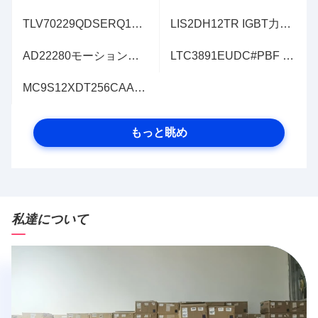
TLV70229QDSERQ1線形電圧安定器ICの陽性は修理した1出力300mA 6-WSON （1.5x1.5）を
LIS2DH12TR IGBT力モジュールのモーションセンサーの加速度計
AD22280モーションセンサーの加速度計のＸ軸±50g 400Hz 8-CLCC （5x5）
LTC3891EUDC#PBF IGBT力モジュールの木びき台の調整装置肯定的な20-QFN （3x4）
MC9S12XDT256CAAは埋め込んだマイクロ制御回路IC 16ビット80MHz 256KB （256K X 8）抜け目がない80-QFP （14x14）を
もっと眺め
私達について